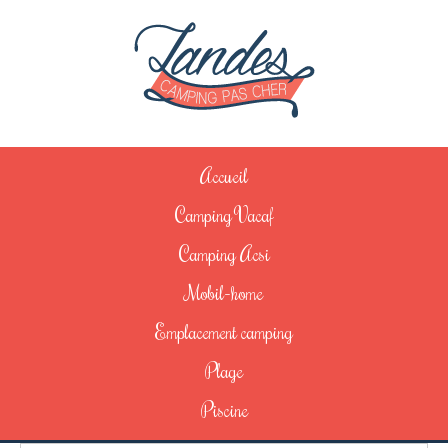
Accueil
Camping Vacaf
Camping Acsi
Mobil-home
Emplacement camping
Plage
Piscine